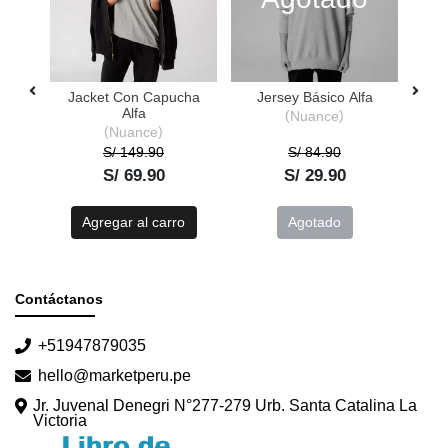
Jacket Con Capucha
Jersey Básico Alfa
Pa
Alfa
Nuance
Nuance
S/ 149.90
S/ 84.90
S/ 69.90
S/ 29.90
o
Agregar al carro
Agotado
Contáctanos
+51947879035
hello@marketperu.pe
Jr. Juvenal Denegri N°277-279 Urb. Santa Catalina La
Victoria