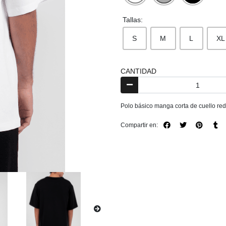
Tallas:
S
M
L
XL
CANTIDAD
Polo básico manga corta de cuello redo
Compartir en: