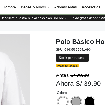
Hombre
Bebés & Niños
Adolescentes
Accesorios
Descubre nuestra nueva colección BALANCE | Envío gratis desde S/9
Polo Básico H
SKU: 68635835851690
Stock por sucursal
Pocas Unidades.
Antes
S/ 79.90
Ahora S/ 39.90
Colores: