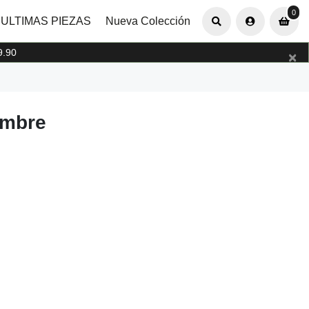
0
0
ULTIMAS PIEZAS
Nueva Colección
9.90
×
ombre