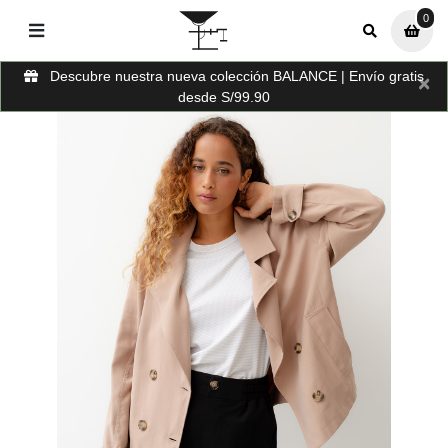
0
0
Descubre nuestra nueva colección BALANCE | Envío gratis
×
desde S/99.90