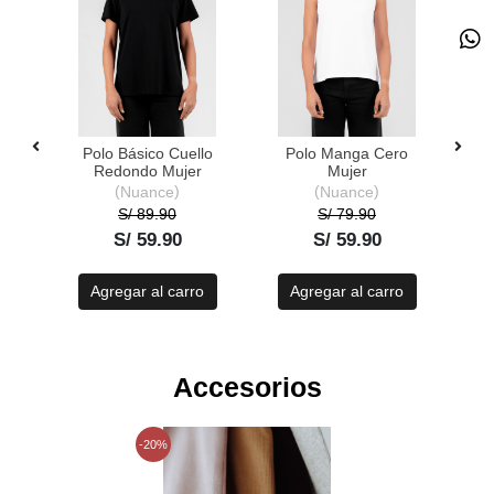
r
Polo Básico Cuello
Polo Manga Cero
Po
Redondo Mujer
Mujer
Nuance
Nuance
S/ 89.90
S/ 79.90
S/ 59.90
S/ 59.90
o
Agregar al carro
Agregar al carro
Accesorios
-20%