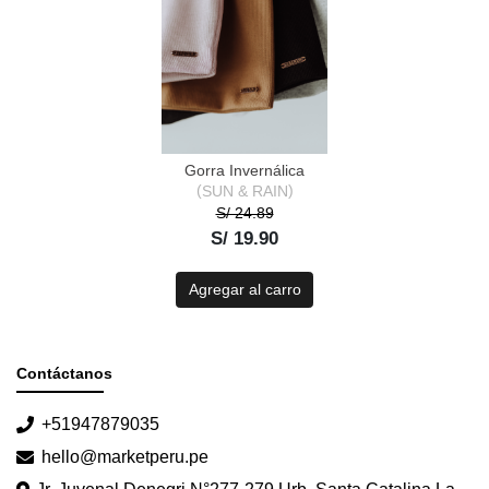
Gorra Invernálica
SUN & RAIN
S/ 24.89
S/ 19.90
Agregar al carro
Contáctanos
+51947879035
hello@marketperu.pe