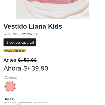
Vestido Liana Kids
SKU: 76683721282036
Stock por sucursal
Pocas Unidades.
Antes
S/ 59.90
Ahora S/ 39.90
Colores:
Tallas: