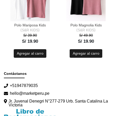
Polo Mariposa Kids
Polo Magnolia Kids
S&R KIDS
S&R KIDS
S/ 39.90
S/ 49.90
S/ 19.90
S/ 19.90
Agregar al carro
Agregar al carro
Contáctanos
+51947879035
hello@marketperu.pe
Jr. Juvenal Denegri N°277-279 Urb. Santa Catalina La
Victoria