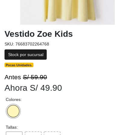
Vestido Zoe Kids
SKU: 76683702264768
Stock por sucursal
Pocas Unidades.
Antes
S/ 59.90
Ahora S/ 49.90
Colores:
Tallas: