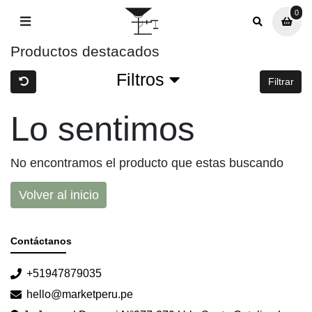
0
0
Productos destacados
Filtros
Filtrar
Lo sentimos
No encontramos el producto que estas buscando
Volver al inicio
Contáctanos
+51947879035
hello@marketperu.pe