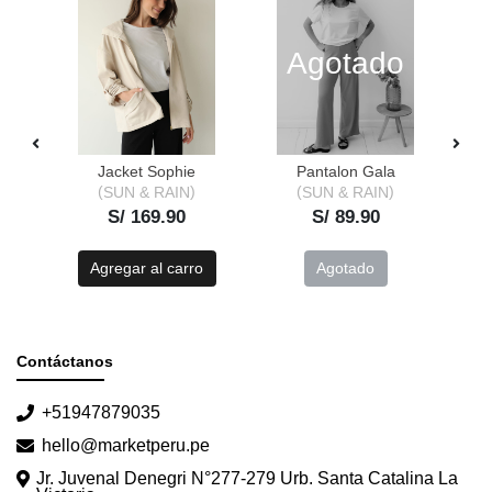
Agotado
on
Jacket Sophie
Pantalon Gala
P
SUN & RAIN
SUN & RAIN
S/ 169.90
S/ 89.90
o
Agregar al carro
Agotado
Contáctanos
+51947879035
hello@marketperu.pe
Jr. Juvenal Denegri N°277-279 Urb. Santa Catalina La