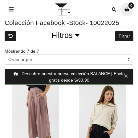
0
0
Colección Facebook -Stock- 10022025
Filtros
Filtrar
Mostrando 7 de 7
Descubre nuestra nueva colección BALANCE | Envío
×
gratis desde S/99.90